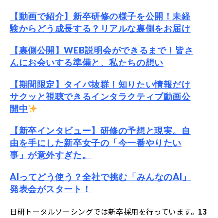
【動画で紹介】新卒研修の様子を公開！未経
験からどう成長する？リアルな裏側をお届け
【裏側公開】WEB説明会ができるまで！皆さ
んにお会いする準備と、私たちの想い
【期間限定】タイパ抜群！知りたい情報だけ
サクッと視聴できるインタラクティブ動画公
開中
【新卒インタビュー】研修の予想と現実。自
由を手にした新卒女子の「今一番やりたい
事」が意外すぎた。
AIってどう使う？全社で挑む「みんなのAI」
発表会がスタート！
日研トータルソーシングでは新卒採用を行っています。
13