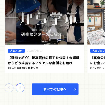
人事ブログ
2026/08/07
人事ブログ
【動画で紹介】新卒研修の様子を公開！未経験
【裏側公
からどう成長する？リアルな裏側をお届け
にお会い
#新入社員研修
#研修センター
#インタビュ
すべての記事へ