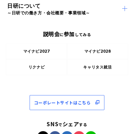
日研について
～日研での働き方・会社概要・事業領域～
説明会
参加
に
してみる
マイナビ2027
マイナビ2028
リクナビ
キャリタス就活
コーポレートサイトはこちら
SNS
シェア
で
する