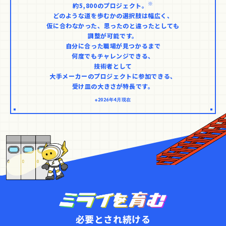
※
約5,800のプロジェクト。
どのような道を歩むかの選択肢は幅広く、
仮に合わなかった、思ったのと違ったとしても
調整が可能です。
自分に合った職場が見つかるまで
何度でもチャレンジできる、
技術者として
大手メーカーのプロジェクトに参加できる、
受け皿の大きさが特長です。
※2026年4月現在
必要とされ続ける