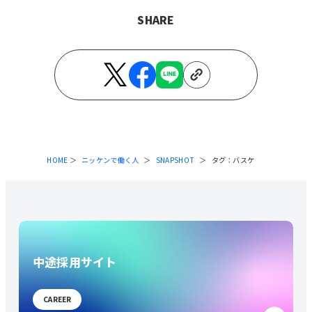
SHARE
タグから見つける
ロボットエンジニア
保全
半導体
保全エンジニア
私のキャリアストーリー
社員インタビュー
製造エンジニア
スナップショット
新卒
建設エンジニア
イベント
eスポーツ
e部活
キャリア採用
ITエンジニア
お役立ち
設計開発エンジニア
開発設計エンジニア
アンゴラ村長
こっちのけんと
ハラミちゃん
ワークライフ・サポーター特集
コラボシリーズ
日研の寮サポート
日研が調べてみた！
テクノセンター
HOME
ニッケンで働く人
SNAPSHOT
タグ：バスケ
中途採用サイト
CAREER