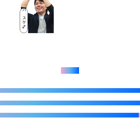
バスケ🏀
中途採用サイト
新卒採用サイト
CAREER
NEW GRADUATE
#TAG
NIKKENチャンネル
YouTube
ミントン
ビール
ラーメン
格ゲー
音楽
ゲーム実況
温泉
トロンボーン
トランペット
水族館
eスポーツ観戦
漫画
サル
睡眠
テニス
映画
アイドル
推し活
セルフネイル