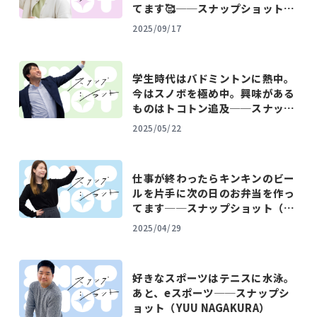
てます🥰──スナップショット
（KIYOKA SHIMIZU）
2025/09/17
学生時代はバドミントンに熱中。
今はスノボを極め中。興味がある
ものはトコトン追及──スナップ
ショット（DAIKI UEHARA）
2025/05/22
仕事が終わったらキンキンのビー
ルを片手に次の日のお弁当を作っ
てます──スナップショット（H
ARUKA SEKI）
2025/04/29
好きなスポーツはテニスに水泳。
あと、eスポーツ──スナップシ
ョット（YUU NAGAKURA）