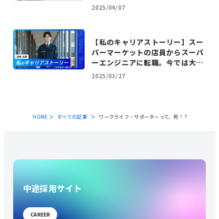
2025/04/07
【私のキャリアストーリー】スー
パーマーケットの店員からスーパ
ーエンジニアに転職。今では大手
自動車メーカー出向に抜擢される
2025/03/27
ほどに成長。
HOME
すべての記事
ワークライフ・サポーターって、何！？
中途採用サイト
CAREER