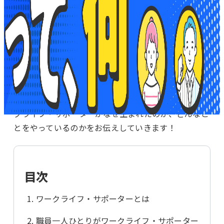
こんにちは！ニッケンで発見編集部です。日研トータ
ルソーシングには、「
ワークライフ・サポーター
」と
すべての記事
いう存在がたくさんいることをご存知ですか？私たち
は、
働く人の可能性を広げ、「私らしい働き方」を提
案すること
をモットーにしているのですが、それを実
現させているのが、このワークライフ・サポーターな
ニッケンで働く人
のです。今回は「日研らしさ」の象徴とも言えるワー
クライフ・サポーターがなぜ生まれたのか、どんなこ
とをやっているのかをお伝えしていきます！
特集
目次
カイシャのこと
ワークライフ・サポーターとは
職員一人ひとりがワークライフ・サポーター