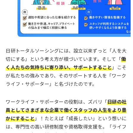
タグから見つける
ロボットエンジニア
保全
半導体
保全エンジニア
私のキャリアストーリー
社員インタビュー
製造エンジニア
スナップショット
新卒
建設エンジニア
イベント
eスポーツ
e部活
キャリア採用
ITエンジニア
お役立ち
日研トータルソーシングには、設立以来ずっと「人を大
設計開発エンジニア
開発設計エンジニア
アンゴラ村長
切にする」という考え方が根づいています。そして「
働
こっちのけんと
ハラミちゃん
ワークライフ・サポーター特集
コラボシリーズ
日研の寮サポート
日研が調べてみた！
く人たちの気持ちに寄り添い、サポートすること
」こそ
テクノセンター
が私たちの強みであり、そのサポートする人を「ワーク
ライフ・サポーター」と名づけたのです。
ワークライフ・サポーターの役割は、ズバリ「
日研の社
員としてさまざまな企業で働くスタッフの人生をより豊
かにすること
」！たとえば「成長したい」という想いに
は、専門性の高い研修制度や資格取得支援を。「ライフ