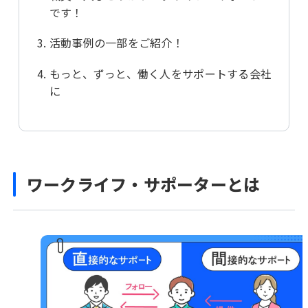
です！
読み物
活動事例の一部をご紹介！
もっと、ずっと、働く人をサポートする会社
に
中途採用サイト
新卒採用サイト
CAREER
NEW GRADUATE
ワークライフ・サポーター
とは
NIKKENチャンネル
YouTube