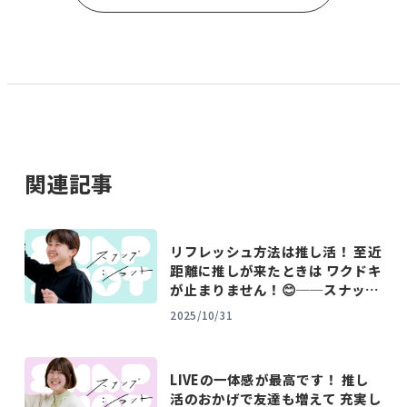
関連記事
リフレッシュ方法は推し活！ 至近
距離に推しが来たときは ワクドキ
が止まりません！😊──スナップ
ショット（KANA FUJIWARA）
2025/10/31
LIVEの一体感が最高です！ 推し
活のおかげで友達も増えて 充実し